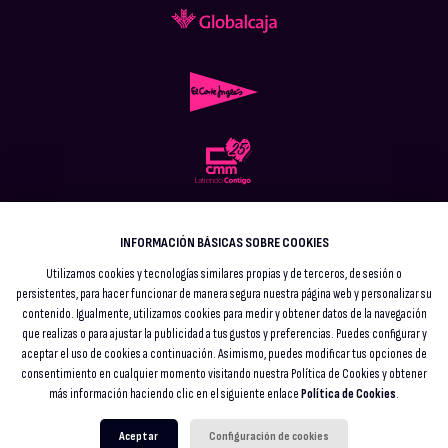
INFORMACIÓN BÁSICAS SOBRE COOKIES
Utilizamos cookies y tecnologías similares propias y de terceros, de sesión o
persistentes, para hacer funcionar de manera segura nuestra página web y personalizar su
contenido. Igualmente, utilizamos cookies para medir y obtener datos de la navegación
que realizas o para ajustar la publicidad a tus gustos y preferencias. Puedes configurar y
aceptar el uso de cookies a continuación. Asimismo, puedes modificar tus opciones de
Aviso legal
consentimiento en cualquier momento visitando nuestra Política de Cookies y obtener
Protección de datos
Política de cookies
más información haciendo clic en el siguiente enlace
Política de Cookies
.
Prensa
© 2026 Festival Alba Sonora. Todos los derechos reservados.
Aceptar
Configuración de cookies